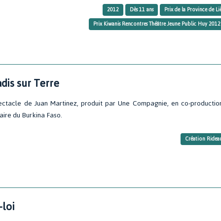
2012
Dès 11 ans
Prix de la Province de L
Prix Kiwanis Rencontres Théâtre Jeune Public Huy 2012
dis sur Terre
ectacle de Juan Martinez, produit par Une Compagnie, en co-productio
aire du Burkina Faso.
Création Rideau
-loi