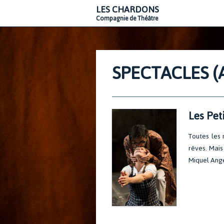
LES CHARDONS
Compagnie de Théâtre
SPECTACLES (
Les Pet
Toutes les 
rêves. Mais
Miquel Ange 