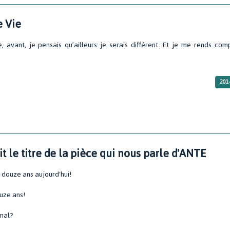
e Vie
e, avant, je pensais qu’ailleurs je serais différent. Et je me rends com
201
rit le titre de la pièce qui nous parle d'ANTE
s douze ans aujourd'hui!
douze ans!
 mal?