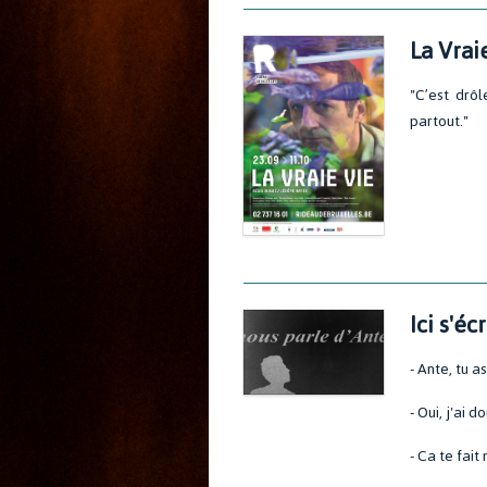
La Vrai
"C’est drôl
partout."
Ici s'éc
- Ante, tu a
- Oui, j'ai 
- Ca te fait