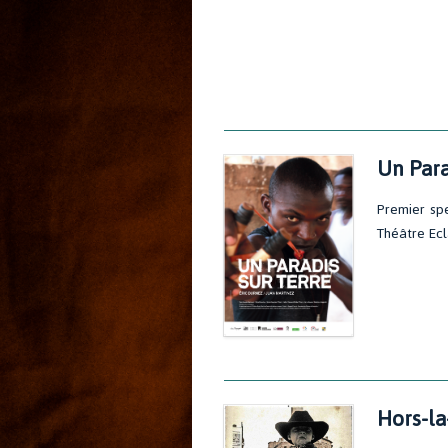
Un Para
Premier sp
Théâtre Ecl
Hors-la