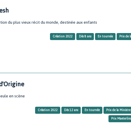
esh
ion du plus vieux récit du monde, destinée aux enfants
Création 2022
Dès 8 ans
En tournée
Prix de 
d'Origine
seule en scène
Création 2022
Dès 12 ans
En tournée
Prix de la Ministr
Prix Maeterlin