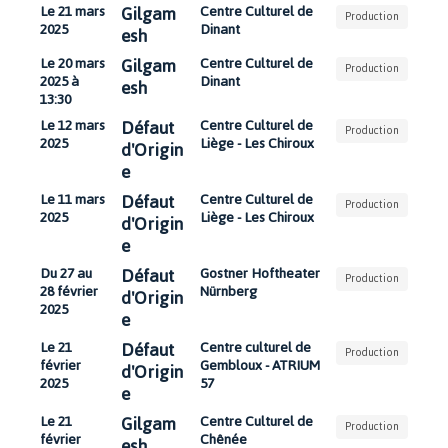
Gilgam
Le 21 mars
Centre Culturel de
Production
2025
Dinant
esh
Gilgam
Le 20 mars
Centre Culturel de
Production
2025 à
Dinant
esh
13:30
Défaut
Le 12 mars
Centre Culturel de
Production
2025
Liège - Les Chiroux
d'Origin
e
Défaut
Le 11 mars
Centre Culturel de
Production
2025
Liège - Les Chiroux
d'Origin
e
Défaut
Du 27 au
Gostner Hoftheater
Production
28 février
Nürnberg
d'Origin
2025
e
Défaut
Le 21
Centre culturel de
Production
février
Gembloux - ATRIUM
d'Origin
2025
57
e
Gilgam
Le 21
Centre Culturel de
Production
février
Chênée
esh