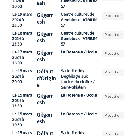
2024 à
Gembloux - ATRIUM
esh
10:00
57
Gilgam
Le 19 mars
Centre culturel de
Production
2024 à
Gembloux - ATRIUM
esh
13:30
57
Gilgam
Le 18 mars
Centre culturel de
Production
2024 à
Gembloux - ATRIUM
esh
13:30
57
Gilgam
Le 17 mars
La Roseraie / Uccle
Production
2024 à
esh
16:00
Défaut
Le 15 mars
Salle Freddy
Production
2024 à
Deghilage aux
d'Origin
20:00
Jardins du cloître /
e
Saint-Ghislain
Gilgam
Le 15 mars
La Roseraie / Uccle
Production
2024 à
esh
13:30
Gilgam
Le 15 mars
La Roseraie / Uccle
Production
2024 à
esh
10:30
Défaut
Le 15 mars
Salle Freddy
Production