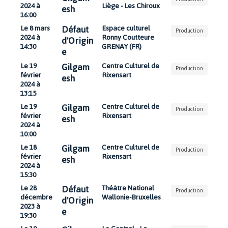
2024 à
Liège - Les Chiroux
esh
16:00
Défaut
Le 8 mars
Espace culturel
Production
2024 à
Ronny Coutteure
d'Origin
14:30
GRENAY (FR)
e
Gilgam
Le 19
Centre Culturel de
Production
février
Rixensart
esh
2024 à
13:15
Gilgam
Le 19
Centre Culturel de
Production
février
Rixensart
esh
2024 à
10:00
Gilgam
Le 18
Centre Culturel de
Production
février
Rixensart
esh
2024 à
15:30
Défaut
Le 28
Théâtre National
Production
décembre
Wallonie-Bruxelles
d'Origin
2023 à
e
19:30