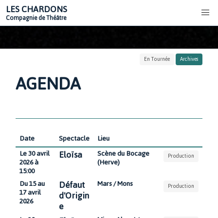
LES CHARDONS
Compagnie de Théâtre
En Tournée
Archives
AGENDA
Date
Spectacle
Lieu
Eloïsa
Le 30 avril
Scène du Bocage
Production
2026 à
(Herve)
15:00
Défaut
Du 15 au
Mars / Mons
Production
17 avril
d'Origin
2026
e