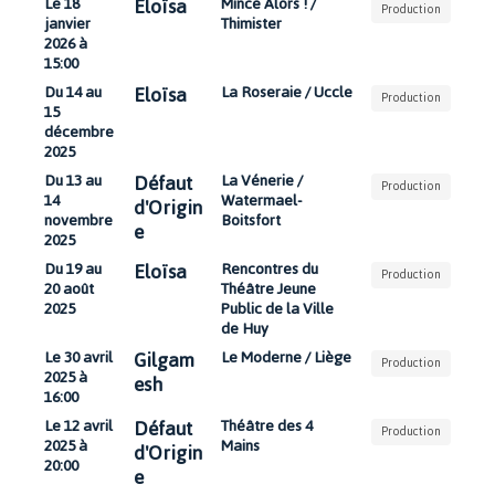
Eloïsa
Le 18
Mince Alors ! /
Production
janvier
Thimister
2026 à
15:00
Eloïsa
Du 14 au
La Roseraie / Uccle
Production
15
décembre
2025
Défaut
Du 13 au
La Vénerie /
Production
14
Watermael-
d'Origin
novembre
Boitsfort
e
2025
Eloïsa
Du 19 au
Rencontres du
Production
20 août
Théâtre Jeune
2025
Public de la Ville
de Huy
Gilgam
Le 30 avril
Le Moderne / Liège
Production
2025 à
esh
16:00
Défaut
Le 12 avril
Théâtre des 4
Production
2025 à
Mains
d'Origin
20:00
e