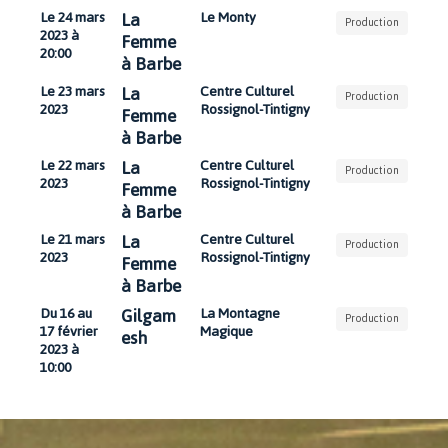
La
Le 24 mars
Le Monty
Production
2023 à
Femme
20:00
à Barbe
La
Le 23 mars
Centre Culturel
Production
2023
Rossignol-Tintigny
Femme
à Barbe
La
Le 22 mars
Centre Culturel
Production
2023
Rossignol-Tintigny
Femme
à Barbe
La
Le 21 mars
Centre Culturel
Production
2023
Rossignol-Tintigny
Femme
à Barbe
Gilgam
Du 16 au
La Montagne
Production
17 février
Magique
esh
2023 à
10:00