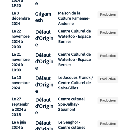
2024 à
e
19:30
Gilgam
Le 3
Maison de la
Production
décembre
Culture Famenne-
esh
2024
Andenne
Défaut
Le 22
Centre Culturel de
Production
novembre
Waterloo - Espace
d'Origin
2024 à
Bernier
e
20:00
Défaut
Le 21
Centre Culturel de
Production
novembre
Waterloo - Espace
d'Origin
2024 à
Bernier
e
10:00
Défaut
Le 13
Le Jacques Franck /
Production
novembre
Centre Culturel de
d'Origin
2024
Saint-Gilles
e
Défaut
Le 27
Centre culturel
Production
septembr
Spa-Jalhay-
d'Origin
e 2024 à
Stoumont
e
20:15
Défaut
Le 6 juin
Le Senghor -
Production
2024 à
Centre culturel
d'Origin